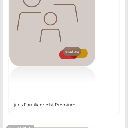
juris Familienrecht Premium
Dieses
Produkt