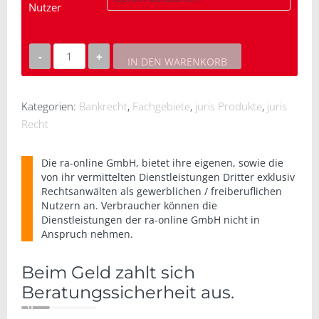
Nutzer
IN DEN WARENKORB
juris
Bank-
und
Kategorien:
Bankrecht
,
Fachgebiete
,
juris Produkte
,
juris
Kapitalmarktrecht
Recht
Premium
Menge
Die
ra-online GmbH
, bietet ihre eigenen, sowie die
von ihr vermittelten Dienstleistungen Dritter exklusiv
Rechtsanwälten als gewerblichen / freiberuflichen
Nutzern an. Verbraucher können die
Dienstleistungen der
ra-online GmbH
nicht in
Anspruch nehmen.
Beim Geld zahlt sich
Beratungssicherheit aus.