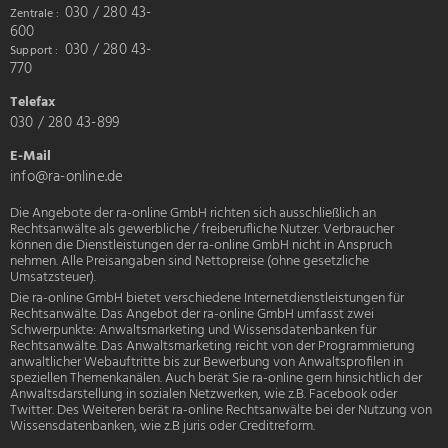
können
030 / 280 43-
Zentrale
auf
600
030 / 280 43-
Support
der
770
Produktseite
Telefax
gewählt
030 / 280 43-899
werden
E-Mail
info@ra-online.de
Die Angebote der
ra-online GmbH
richten sich ausschließlich an
Rechtsanwälte als gewerbliche / freiberufliche Nutzer. Verbraucher
können die Dienstleistungen der
ra-online GmbH
nicht in Anspruch
nehmen. Alle Preisangaben sind Nettopreise (ohne gesetzliche
Umsatzsteuer).
Die
ra-online GmbH
bietet verschiedene Internetdienstleistungen für
Rechtsanwälte. Das Angebot der
ra-online GmbH
umfasst zwei
Schwerpunkte: Anwaltsmarketing und Wissensdatenbanken für
Rechtsanwälte. Das Anwaltsmarketing reicht von der Programmierung
anwaltlicher Webauftritte bis zur Bewerbung von Anwaltsprofilen in
speziellen Themenkanälen. Auch berät Sie ra-online gern hinsichtlich der
Anwaltsdarstellung in sozialen Netzwerken, wie z.B. Facebook oder
Twitter. Des Weiteren berät ra-online Rechtsanwälte bei der Nutzung von
Wissensdatenbanken, wie z.B juris oder Creditreform.