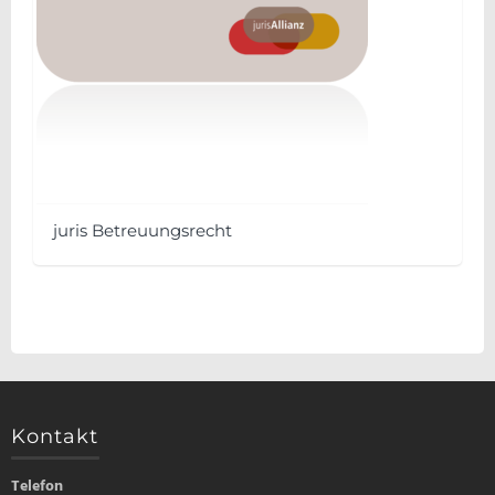
juris Betreuungsrecht
Dieses
Produkt
weist
mehrere
Varianten
auf.
Kontakt
Die
Optionen
Telefon