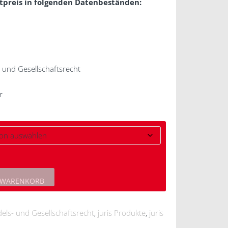
tpreis in folgenden Datenbeständen:
- und Gesellschaftsrecht
r
 WARENKORB
els- und Gesellschaftsrecht
,
juris Produkte
,
juris