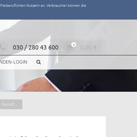
/ freiberuflichen Nutzern an. Verbraucher können die
030 / 280 43 600
0
0,00
€
NDEN-LOGIN
juris Handels- und Gesellschaftsrecht