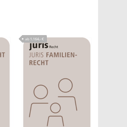
1.164,- €
ab