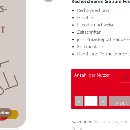
Recherchieren Sie zum Fes
Rechtsprechung
Gesetze
Literaturnachweise
Zeitschriften
juris PraxisReport Handels
Kommentare
Hand- und Formularbüche
Anzahl der Nutzer
IN DEN
juris
Handels-
und
Kategorien:
Fachgebiete
,
Hand
Gesellschaftsrecht
Recht