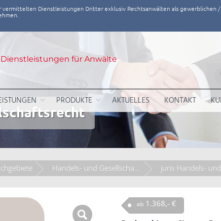
ihr vermittelten Dienstleistungen Dritter exklusiv Rechtsanwälten als gewerblichen 
nehmen.
-Dienstleistungen für Anwälte
EISTUNGEN
PRODUKTE
AKTUELLES
KONTAKT
KU
lschaftsrecht
chgebiete
Handels- und Gesellschaftsrecht
1.368,- €
ab