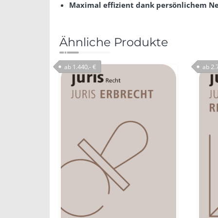
Maximal effizient dank persönlichem N
Ähnliche Produkte
1.440,- €
2.7
ab
ab