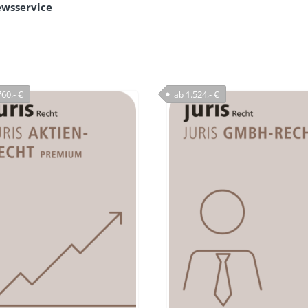
ewsservice
60,- €
1.524,- €
ab