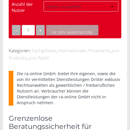
Anzahl der
Nutzer
IN DEN WARENKORB
juris
Internationales
Privatrecht
Kategorien:
Fachgebiete
,
Internationales Privatrecht
,
juris
Menge
Produkte
,
juris Recht
Die
ra-online GmbH
, bietet ihre eigenen, sowie die
von ihr vermittelten Dienstleistungen Dritter exklusiv
Rechtsanwälten als gewerblichen / freiberuflichen
Nutzern an. Verbraucher können die
Dienstleistungen der
ra-online GmbH
nicht in
Anspruch nehmen.
Grenzenlose
Beratungssicherheit für