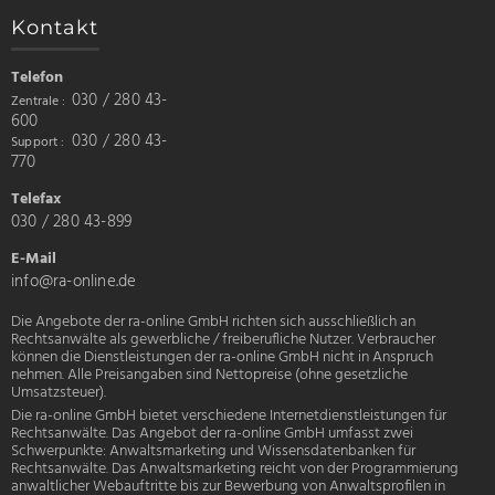
auf.
Kontakt
Die
Optionen
Telefon
können
030 / 280 43-
Zentrale
auf
600
030 / 280 43-
Support
der
770
Produktseite
Telefax
gewählt
030 / 280 43-899
werden
E-Mail
info@ra-online.de
Die Angebote der
ra-online GmbH
richten sich ausschließlich an
Rechtsanwälte als gewerbliche / freiberufliche Nutzer. Verbraucher
können die Dienstleistungen der
ra-online GmbH
nicht in Anspruch
nehmen. Alle Preisangaben sind Nettopreise (ohne gesetzliche
Umsatzsteuer).
Die
ra-online GmbH
bietet verschiedene Internetdienstleistungen für
Rechtsanwälte. Das Angebot der
ra-online GmbH
umfasst zwei
Schwerpunkte: Anwaltsmarketing und Wissensdatenbanken für
Rechtsanwälte. Das Anwaltsmarketing reicht von der Programmierung
anwaltlicher Webauftritte bis zur Bewerbung von Anwaltsprofilen in