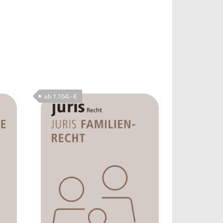
1.164,- €
ab