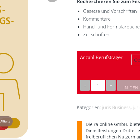
Recherchieren Sie zum Fes
Gesetze und Vorschriften
Kommentare
Hand- und Formularbüche
Zeitschriften
Anzahl Berufsträger
IN DEN
juris
Vereins-
und
Kategorien:
juris Business
,
jur
Stiftungsrecht
Praxis
Die
ra-online GmbH
, biet
Menge
Dienstleistungen Dritter 
freiberuflichen Nutzern 