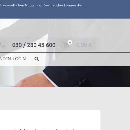
/ freiberuflichen Nutzern an. Verbraucher können die
030 / 280 43 600
0
0,00
€
NDEN-LOGIN