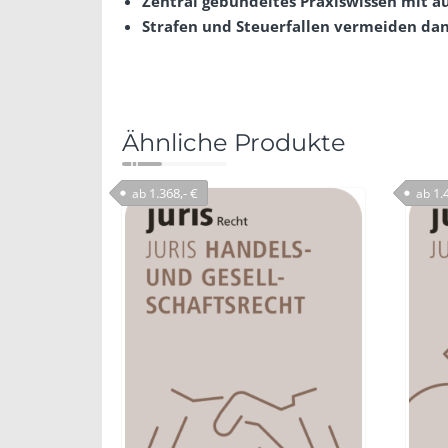
Zentral gebündeltes Praxiswissen mit a
Strafen und Steuerfallen vermeiden dan
Ähnliche Produkte
1.368,- €
1.4
ab
ab