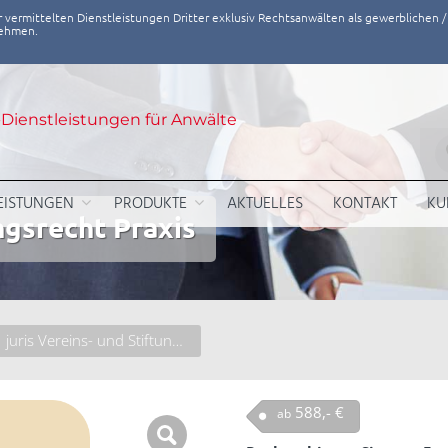
ihr vermittelten Dienstleistungen Dritter exklusiv Rechtsanwälten als gewerblichen 
nehmen.
-Dienstleistungen für Anwälte
EISTUNGEN
PRODUKTE
AKTUELLES
KONTAKT
KU
ungsrecht Praxis
juris Vereins- und Stiftungsrecht Praxis
588,- €
ab