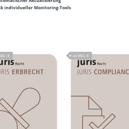
utomatischer Aktualisierung
k individueller Monitoring-Tools
40,- €
960,- €
ab